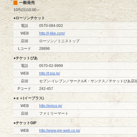
一般発売
10/5(日)10:00～
●ローソンチケット
電話
0570-084-002
WEB
http://l-tike.com/
店頭
ローソン／ミニストップ
Lコード
28896
●チケットぴあ
電話
0570-02-9999
WEB
http://t.pia.jp/
店頭
セブン-イレブン／サークルK・サンクス／チケットぴあ店
Pコード
242-457
●ｅ＋(イープラス)
WEB
http://eplus.jp/
店頭
ファミリーマート
●チケットGIP
WEB
http://www.gip-web.co.jp/