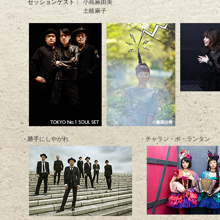
セッションゲスト：
小島麻由美
土岐麻子
・勝手にしやがれ
・チャラン・ポ・ランタン