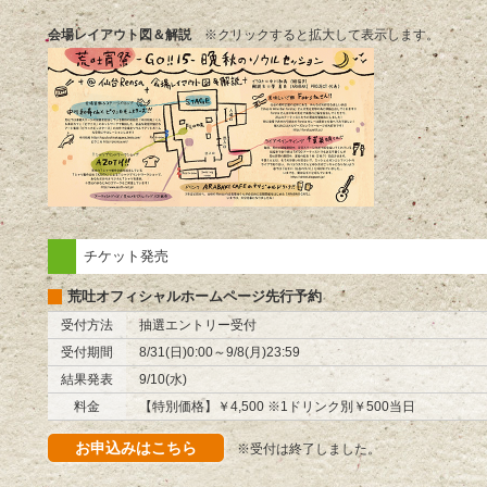
会場レイアウト図＆解説
※クリックすると拡大して表示します。
チケット発売
荒吐オフィシャルホームページ先行予約
受付方法
抽選エントリー受付
受付期間
8/31(日)0:00～9/8(月)23:59
結果発表
9/10(水)
料金
【特別価格】￥4,500 ※1ドリンク別￥500当日
お申込みはこちら
※受付は終了しました。