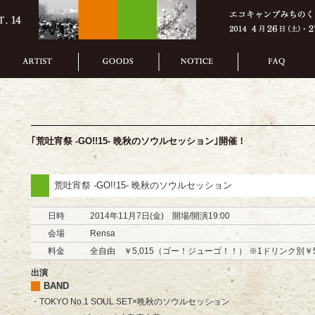
｢荒吐宵祭 -GO!!15- 晩秋のソウルセッション｣開催！
荒吐宵祭 -GO!!15- 晩秋のソウルセッション
日時
2014年11月7日(金) 開場/開演19:00
会場
Rensa
料金
全自由 ￥5,015（ゴー！ジューゴ！！） ※1ドリンク別￥
出演
BAND
・TOKYO No.1 SOUL SET×晩秋のソウルセッション