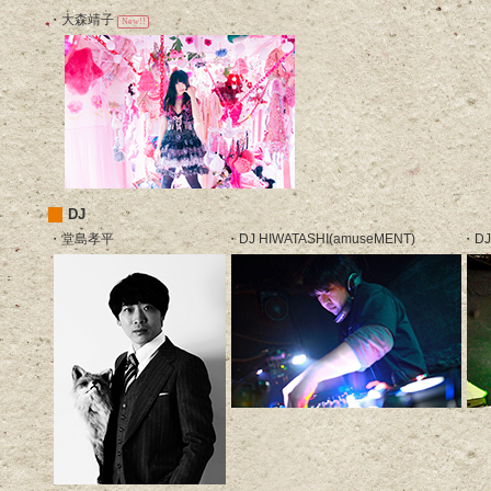
・大森靖子
New!!
DJ
・堂島孝平
・DJ HIWATASHI(amuseMENT)
・DJ