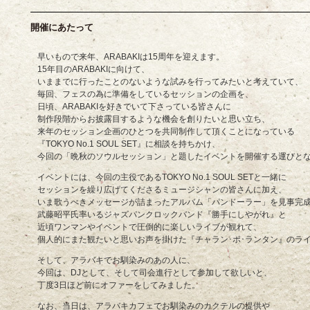
開催にあたって
早いもので来年、ARABAKIは15周年を迎えます。
15年目のARABAKIに向けて、
いままでに行ったことのないような試みを行ってみたいと考えていて、
毎回、フェスの為に準備をしているセッションの企画を、
日頃、ARABAKIを好きでいて下さっている皆さんに
制作段階からお披露目するような機会を創りたいと思い立ち、
来年のセッション企画のひとつを共同制作して頂くことになっている
『TOKYO No.1 SOUL SET』に相談を持ちかけ、
今回の「晩秋のソウルセッション」と題したイベントを開催する運びと
イベントには、今回の主役であるTOKYO No.1 SOUL SETと一緒に
セッションを繰り広げてくださるミュージシャンの皆さんに加え、
いま歌うべきメッセージが詰まったアルバム「パンドーラー」を見事完
武藤昭平氏率いるジャズパンクロックバンド『勝手にしやがれ』と
近頃ワンマンやイベントで圧倒的に楽しいライブが観れて、
個人的にまた観たいと思いお声を掛けた『チャラン･ポ･ランタン』のラ
そして、アラバキでお馴染みのあの人に、
今回は、DJとして、そして司会進行として参加して欲しいと、
丁度3日ほど前にオファーをしてみました。
なお、当日は、アラバキカフェでお馴染みのカクテルの提供や